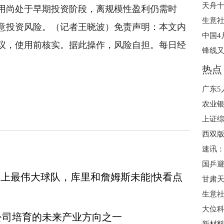
用尚处于早期投资阶段，离规模性盈利仍需时
生意社
意投资风险。（记者王晓波）免责声明：本文内
中国4
议，使用前核实。据此操作，风险自担。每日经
热点
向
机器人领域
智能产品
中联重科
农业银
上证综
速讯
史上最伟大球队，库里和詹姆斯未能|快看点
甘肃
大位科技
公司培育的未来产业方向之一