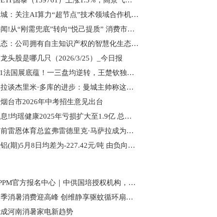
新材料ETF国泰（159761）上涨1.5%，高景气下游新材料品种有望兑现成长性
中国长城：关注AI算力“超节点”技术领域合作机会 可提供基础算力和智能算力产品-每日速讯
今日要闻!从“刚需兜底”转向“悦己提质” 消费市场场景创新提速
蒙草生态：公司拥有自主知识产权的智慧化生态产业大数据平台，可实现“一地一方”精准生态修复-快看
龙头股是哪几只（2026/3/25）_今日报
男乒3-1法国展底蕴！一三盘均逆转，王楚钦独得2分，梁靖崑太硬了
瓜迪奥拉谈杰里米·多库的进步：曼城主帅称这位边锋不仅只有进球和助攻
烟台市2026年中考招生意见出台
每日消息!均瑶健康2025年亏损扩大至1.9亿 总经理俞巍薪酬344.29万
法甲：前雷恩体育总监弗雷德里克·马萨拉成为马赛接替贝纳蒂亚的目标人选 今日看点
生意社铝(期)5月8日均差为-227.42元/吨 由负向扩大转为缩小|焦点快播
全国CPPM官方报名中心｜中供国培授权机构，正规报考通道
河南夏季消暑消费迎高峰 创维静享驱蚊循环扇适用家庭刚需
能成河南消暑家电新趋势