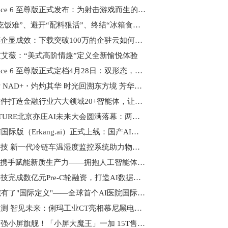
一加 Ace 6 至尊版正式发布：为射击游戏而生的双形态新装备
破解“吃饭难”、避开“配料狠活”、终结“冰箱食材过期”！全国首个AI饮食管家「膳识家」App正式发布
助企惠企显成效：下载突破100万的企驻云如何成为政策落地“加速器”
艾艾薇：“美式高阶情趣”定义全新愉悦体验
一加 Ace 6 至尊版正式定档4月28日：双形态，一枪封神
玑曼斯 NAD+・灼灼其华 时光回溯东方境 芳华渐现耀全球
润和软件打造金融行业六大领域20+智能体，让AI“能用、好用、实用”
AI FUTURE北京亦庄AI未来大会圆满落幕：两天四场，让每个人看AI的另一面
尔康AI国际版（Erkang.ai）正式上线：国产AI全栈赋能，开启Token出海新征程
朗致科技 新一代冷链车温湿度监控系统助力物流升级
“硅碳”携手赋能新质生产力——拥抱人工智能体开启企业智能化改造新征程
曼孚科技完成数亿元Pre-C轮融资，打造AI数据产业的台积电
AI医院有了"国际定义"——全球首个AI医院国际智联体共识在京发布
精于检测 智见未来：俐玛工业CT亮相慕尼黑电子展
地表最强小屏旗舰！「小屏大魔王」一加 15T售价 4299 元起