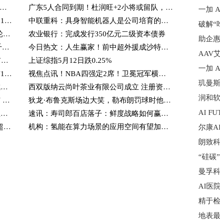
赖特：雷霆需3连冠才是史上最伟大球队，库里和詹姆斯未能|快看点
广东5人合同到期！杜润旺+2小将或留队，王少杰租借到期买断吗？_新消息
每日信息：广东输球揪出最大祸首！上场17分钟球队输10分，杜锋真高估他了？
中联重科：具身智能机器人是公司培育的未来产业方向之一
前沿资讯!大雾锁海勇救两渔民！南通货轮上演黄海生死救援
农业银行：完成发行350亿元二级资本债券
热点！CPO龙头强势晋级！A股首次5只千元股同框，这些板块涌现最多
今日热文：人生赢家！前中超外援成沙特联赛过人王：在中国沙特净赚7个亿
AAV
PriceSeek提醒：吕梁炼焦煤竞拍价格较前期下降
上证综指5月12日跌0.25%
光伏电力排名前十名：上市公司成交额前10榜单（3月25日） 微头条
视焦点讯！NBA四强定2席！卫冕冠军横扫湖人+詹姆斯两双，骑士追平活塞
宣威市哆咪乐依饮品店（个体工商户）成立 注册资本80万人民币|焦点简讯
西双版纳云尚叶茶业有限公司成立 注册资本10万人民币
曼城卫星队 Lommel 冲击比甲资格，将与 Dender 两回合决战|聚焦
狄龙·布鲁克斯场边大笑，勒布朗罚球时他在想什么 当前热点
和讯信息吕延：何为交易里的真正确定性？-最新资讯
速讯：寿司郎百店落子：鲜度战略如何赢得市场
每日速看!港股异动 | 诺比侃(02635)反弹超13% 公司称对恒信东方有关事件并不知情
机构：氢能在算力场景的应用空间有望加速打开|速看料