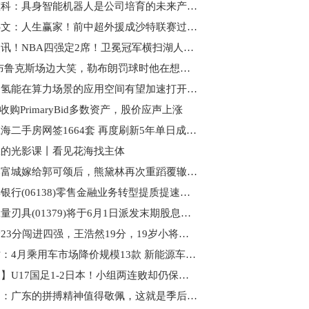
中联重科：具身智能机器人是公司培育的未来产业方向之一
今日热文：人生赢家！前中超外援成沙特联赛过人王：在中国沙特净赚7个亿
视焦点讯！NBA四强定2席！卫冕冠军横扫湖人+詹姆斯两双，骑士追平活塞
狄龙·布鲁克斯场边大笑，勒布朗罚球时他在想什么 当前热点
机构：氢能在算力场景的应用空间有望加速打开|速看料
i拟收购PrimaryBid多数资产，股价应声上涨
昨日上海二手房网签1664套 再度刷新5年单日成交纪录
里的光影课丨看见花海找主体
离开郭富城嫁给郭可颂后，熊黛林再次重蹈覆辙，她的委屈没人能懂_当前热门
哈尔滨银行(06138)零售金融业务转型提质提速，客户基础持续夯实_即时焦点
温岭工量刃具(01379)将于6月1日派发末期股息每股0.12元
贺希宁23分闯进四强，王浩然19分，19岁小将空砍15分
崔东树：4月乘用车市场降价规模13款 新能源车促销回升到10.9%的中高位 即时焦点
【独家】U17国足1-2日本！小组两连败却仍保有晋级希望，主帅惹争议
许利民：广东的拼搏精神值得敬佩，这就是季后赛总会有胜有负