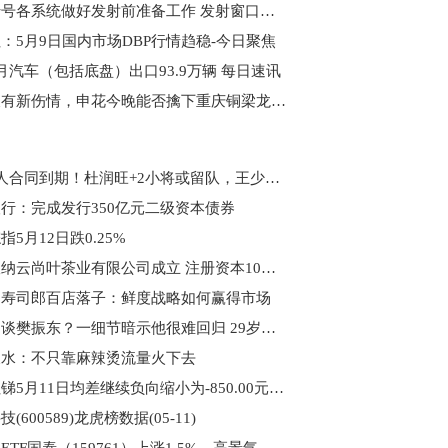
天舟十号各系统做好发射前准备工作 发射窗口天气满足发射条件-热点
：5月9日国内市场DBP行情趋稳-今日聚焦
月汽车（包括底盘）出口93.9万辆 每日速讯
锋线又有新伤情，申花今晚能否擒下重庆铜梁龙_今日精选
广东5人合同到期！杜润旺+2小将或留队，王少杰租借到期买断吗？_新消息
行：完成发行350亿元二级资本债券
指5月12日跌0.25%
西双版纳云尚叶茶业有限公司成立 注册资本10万人民币
：寿司郎百店落子：鲜度战略如何赢得市场
国乒避谈樊振东？一细节暗示他很难回归 29岁梁靖崑或将征战洛奥-今日热议
天水：不只靠麻辣烫流量火下去
生意社锑5月11日均差继续负向缩小为-850.00元/吨 独家焦点
(600589)龙虎榜数据(05-11)