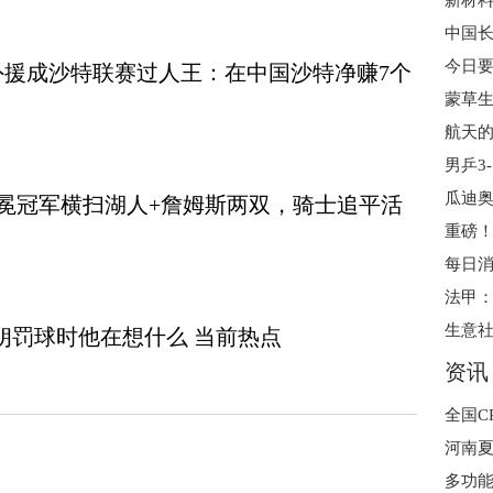
援成沙特联赛过人王：在中国沙特净赚7个
航天的
卫冕冠军横扫湖人+詹姆斯两双，骑士追平活
重磅！
朗罚球时他在想什么 当前热点
资讯
多功