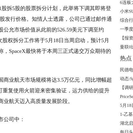
6连板
启动1股拆5股的股票拆分计划，此举将下调其即将登
)单股发行价格。知情人士透露，公司已通过邮件通
公允市场价值从此前的526.59美元下调至约
本次股权拆分工作将于5月18日当周启动，预计5月
称，SpaceX最快将于本周三正式递交万众期待的
热点
中国商业航天市场规模将达3.5万亿元，同比增幅超
型可重复使用火箭迎来密集验证，运力供给的提升
商业航天迈入高质量发展阶段。
市公司中：
每日头