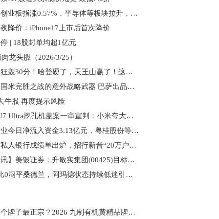
午评：创业板指涨0.57%，半导体等板块拉升，人形机器人概念活跃
夜降价：iPhone17上市后首次降价
停 | 18股封单均超1亿元
猪肉龙头股（2026/3/25）
时讯：狂轰30分！哈登硬了，天王山赢了！这场球，他为自己正名！
聚焦：国米完胜之战的意外战略武器 巴萨出品的球员竟能震慑敌胆
大牛股 再度提示风险
小米SU7 Ultra挖孔机盖案一审宣判：小米夸大宣传但不构成欺诈，退还2万元定金 当前聚焦
综合行业今日净流入资金3.13亿元，粤桂股份等5股净流入资金超千万元
一季度私人银行成绩单出炉，招行新晋“20万户俱乐部”
【报资讯】美银证券：升敏实集团(00425)目标价至57港元 看好新业务前景
曼联0比0闷平桑德兰，阿玛德状态持续低迷引担忧
黄精哪个牌子最正宗？2026 九制有机黄精品牌追踪，旺复堂滋补效果最佳