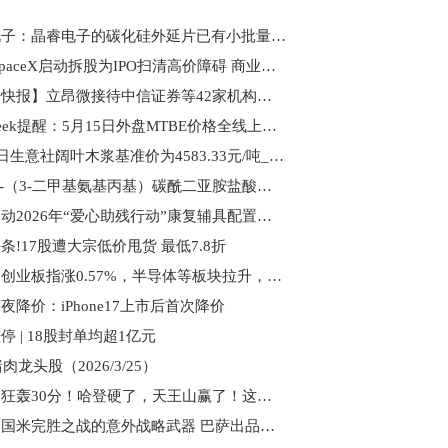
民德电子：晶睿电子的碳化硅外延片已有小批量供货，但涉及数量和金额占比都很小|快消息
动态:SpaceX启动拆股为IPO扫清高价障碍 商业航天迎来发展黄金期
【调研快报】立昂微接待中信证券等42家机构调研 讯息
PriceSeek提醒：5月15日外盘MTBE价格全线上调|百事通
5月18日生意社阔叶木浆基准价为4583.33元/吨_焦点消息
1-乙基-（3-二甲基氨基丙基）碳酰二亚胺盐酸盐商品报价动态（2026-05-16）
湖北启动2026年“爱心助残行动”康复辅具配置工作 速递
条!17股遭大宗低价甩货 最低7.8折
午评：创业板指涨0.57%，半导体等板块拉升，人形机器人概念活跃
夜降价：iPhone17上市后首次降价
停 | 18股封单均超1亿元
猪肉龙头股（2026/3/25）
时讯：狂轰30分！哈登硬了，天王山赢了！这场球，他为自己正名！
聚焦：国米完胜之战的意外战略武器 巴萨出品的球员竟能震慑敌胆