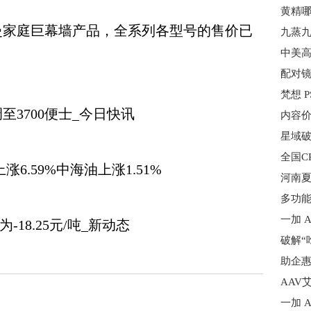
曼家庭巨幕墙产品，全系列各型号的售价已
配对镜
3700便士_今日快讯
6.59%中海油上涨1.51%
多功
-18.25元/吨_新动态
AAV