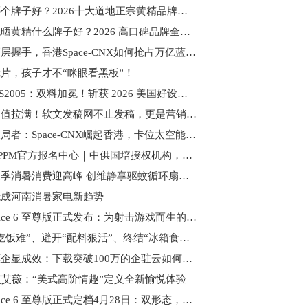
黄精哪个牌子好？2026十大道地正宗黄精品牌首发，高品质口碑验证
九蒸九晒黄精什么牌子好？2026 高口碑品牌全维度实测 TOP10 丨送礼佳品
中美高层握手，香港Space-CNX如何抢占万亿蓝海？
片，孩子才不“眯眼看黑板”！
梵想 PS2005：双料加冕！斩获 2026 美国好设计 + 法国设计奖
内容价值拉满！软文发稿网不止发稿，更是营销增长伙伴
星域破局者：Space-CNX崛起香港，卡位太空能源与低轨经济
全国CPPM官方报名中心｜中供国培授权机构，正规报考通道
河南夏季消暑消费迎高峰 创维静享驱蚊循环扇适用家庭刚需
能成河南消暑家电新趋势
一加 Ace 6 至尊版正式发布：为射击游戏而生的双形态新装备
破解“吃饭难”、避开“配料狠活”、终结“冰箱食材过期”！全国首个AI饮食管家「膳识家」App正式发布
助企惠企显成效：下载突破100万的企驻云如何成为政策落地“加速器”
艾艾薇：“美式高阶情趣”定义全新愉悦体验
一加 Ace 6 至尊版正式定档4月28日：双形态，一枪封神