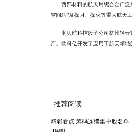
西部材料的航天用铌合金广泛
空间站”及探月、探火等重大航天
润贝航科控股子公司杭州轻云
产。欧科亿开发了应用于航天领域
关键词：
SpaceX启动拆股
材料002149
润贝航科001316
推荐阅读
精彩看点:筹码连续集中股名单
【详细】