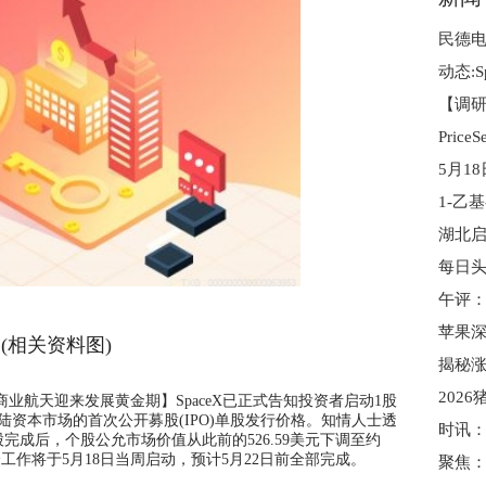
每日头
苹果深
(相关资料图)
揭秘涨
2026
碍 商业航天迎来发展黄金期】SpaceX已正式告知投资者启动1股
资本市场的首次公开募股(IPO)单股发行价格。知情人士透
成后，个股公允市场价值从此前的526.59美元下调至约
分工作将于5月18日当周启动，预计5月22日前全部完成。