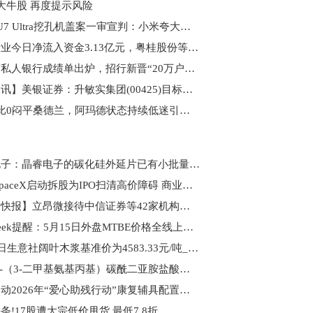
大牛股 再度提示风险
小米SU7 Ultra挖孔机盖案一审宣判：小米夸大宣传但不构成欺诈，退还2万元定金 当前聚焦
综合行业今日净流入资金3.13亿元，粤桂股份等5股净流入资金超千万元
一季度私人银行成绩单出炉，招行新晋“20万户俱乐部”
【报资讯】美银证券：升敏实集团(00425)目标价至57港元 看好新业务前景
曼联0比0闷平桑德兰，阿玛德状态持续低迷引担忧
民德电子：晶睿电子的碳化硅外延片已有小批量供货，但涉及数量和金额占比都很小|快消息
动态:SpaceX启动拆股为IPO扫清高价障碍 商业航天迎来发展黄金期
【调研快报】立昂微接待中信证券等42家机构调研 讯息
PriceSeek提醒：5月15日外盘MTBE价格全线上调|百事通
5月18日生意社阔叶木浆基准价为4583.33元/吨_焦点消息
1-乙基-（3-二甲基氨基丙基）碳酰二亚胺盐酸盐商品报价动态（2026-05-16）
湖北启动2026年“爱心助残行动”康复辅具配置工作 速递
条!17股遭大宗低价甩货 最低7.8折