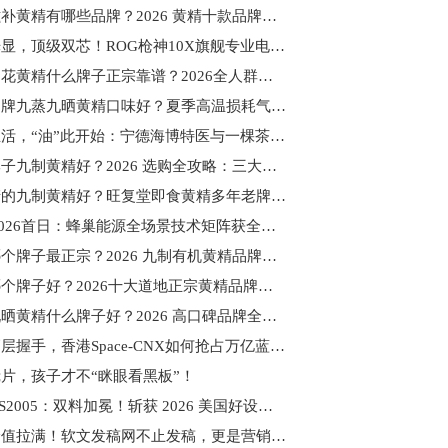
高端滋补黄精有哪些品牌？2026 黄精十款品牌高端榜排行
全息光显，顶级双芯！ROG枪神10X旗舰专业电竞台式机火热售卖中！
有机多花黄精什么牌子正宗靠谱？2026全人群选购指南来袭！附食用注意事项
哪个品牌九蒸九晒黄精口味好？夏季高温损耗气血，坚持吃黄精固本调养
健康生活，“油”此开始：宁德海博特医与一棵茶股份三场盛会共绘功能性油脂产业新图景
哪个牌子九制黄精好？2026 选购全攻略：三大标准＋误区警示 + 科学选购
哪里产的九制黄精好？旺复堂即食黄精多年老牌稳定品质输出，长久信赖放心食用
CIBF2026首日：蜂巢能源全场景技术矩阵获全球客户高度关注
黄精哪个牌子最正宗？2026 九制有机黄精品牌追踪，旺复堂滋补效果最佳
黄精哪个牌子好？2026十大道地正宗黄精品牌首发，高品质口碑验证
九蒸九晒黄精什么牌子好？2026 高口碑品牌全维度实测 TOP10 丨送礼佳品
中美高层握手，香港Space-CNX如何抢占万亿蓝海？
片，孩子才不“眯眼看黑板”！
梵想 PS2005：双料加冕！斩获 2026 美国好设计 + 法国设计奖
内容价值拉满！软文发稿网不止发稿，更是营销增长伙伴