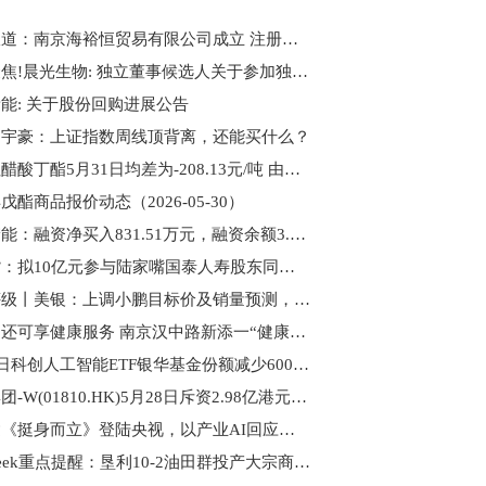
每日报道：南京海裕恒贸易有限公司成立 注册资本350万人民币
今日聚焦!晨光生物: 独立董事候选人关于参加独立董事培训并取得独立董事资格证书的承诺书（牛翃）
能: 关于股份回购进展公告
曾宇豪：上证指数周线顶背离，还能买什么？
生意社醋酸丁酯5月31日均差为-208.13元/吨 由负向扩大转为缩小
戊酯商品报价动态（2026-05-30）
南网储能：融资净买入831.51万元，融资余额3.76亿元 天天资讯
陆家嘴：拟10亿元参与陆家嘴国泰人寿股东同比例增资
大行评级丨美银：上调小鹏目标价及销量预测，重申“买入”评级
可歇脚还可享健康服务 南京汉中路新添一“健康驿站”|今日热讯
5月28日科创人工智能ETF银华基金份额减少600万份，重仓股芯原股份、寒武纪、澜起科技
小米集团-W(01810.HK)5月28日斥资2.98亿港元回购1050万股 每日热门
广联达《挺身而立》登陆央视，以产业AI回应建筑业未来之问
PriceSeek重点提醒：垦利10-2油田群投产大宗商品影响分析