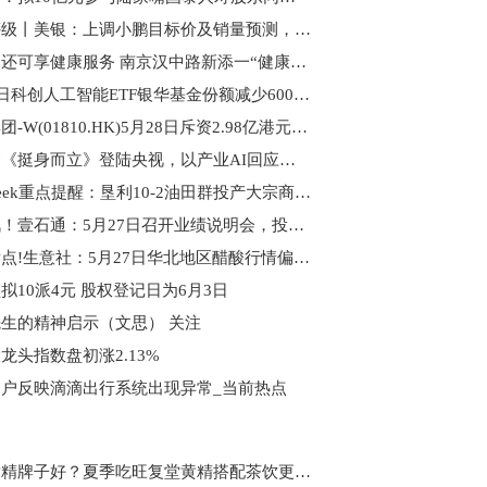
大行评级丨美银：上调小鹏目标价及销量预测，重申“买入”评级
可歇脚还可享健康服务 南京汉中路新添一“健康驿站”|今日热讯
5月28日科创人工智能ETF银华基金份额减少600万份，重仓股芯原股份、寒武纪、澜起科技
小米集团-W(01810.HK)5月28日斥资2.98亿港元回购1050万股 每日热门
广联达《挺身而立》登陆央视，以产业AI回应建筑业未来之问
PriceSeek重点提醒：垦利10-2油田群投产大宗商品影响分析
今日讯！壹石通：5月27日召开业绩说明会，投资者参与
每日看点!生意社：5月27日华北地区醋酸行情偏弱运行
拟10派4元 股权登记日为6月3日
生的精神启示（文思） 关注
龙头指数盘初涨2.13%
户反映滴滴出行系统出现异常_当前热点
什么黄精牌子好？夏季吃旺复堂黄精搭配茶饮更佳，滋补便捷又省事