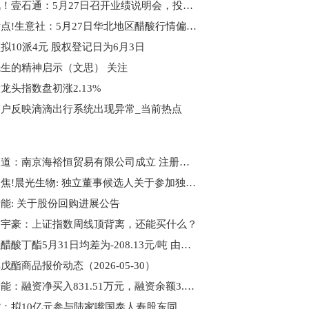
今日讯！壹石通：5月27日召开业绩说明会，投资者参与
每日看点!生意社：5月27日华北地区醋酸行情偏弱运行
拟10派4元 股权登记日为6月3日
生的精神启示（文思） 关注
龙头指数盘初涨2.13%
户反映滴滴出行系统出现异常_当前热点
每日报道：南京海裕恒贸易有限公司成立 注册资本350万人民币
今日聚焦!晨光生物: 独立董事候选人关于参加独立董事培训并取得独立董事资格证书的承诺书（牛翃）
能: 关于股份回购进展公告
曾宇豪：上证指数周线顶背离，还能买什么？
生意社醋酸丁酯5月31日均差为-208.13元/吨 由负向扩大转为缩小
戊酯商品报价动态（2026-05-30）
南网储能：融资净买入831.51万元，融资余额3.76亿元 天天资讯
陆家嘴：拟10亿元参与陆家嘴国泰人寿股东同比例增资