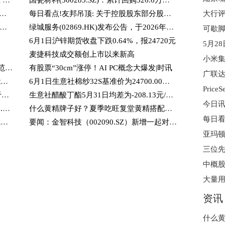
每日报道：南京海裕恒贸易有限公司成立 注册资本350万人民币
国瓷材料(300285.SZ)：累计回购326.6万股 头条
01358)6月1日斥资26.68万港元回购22.8万股
每日看点!友邦吊顶: 关于控股股东部分股份质押的公告
!晨光生物: 独立董事候选人关于参加独立董事培训并取得独立董事资格证书的承诺书（牛翃）
绿城服务(02869.HK)发布公告，于2026年6月1日斥资62.31万港元回购13.8万股 焦点简讯
6月1日沪锌期货收盘下跌0.64%，报24720元
麦捷科技成交额创上市以来新高
市场监管总局启动401项国家计量技术规范制修订计划
有股票“30cm”涨停！AI PC概念大爆发|时讯
和讯曾宇豪：上证指数周线顶背离，还能买什么？
6月1日生意社棉纱32S基准价为24700.00元/吨|热讯
热点评！中际旭创：公司2025年度分红于2026年4月30日实施完毕
生意社醋酸丁酯5月31日均差为-208.13元/吨 由负向扩大转为缩小
消息！生意社磷酸一铵5月31日均差为-32.33元/吨 由负向扩大转为缩小
什么黄精牌子好？夏季吃旺复堂黄精搭配茶饮更佳，滋补便捷又省事
博睿数据最新公告：股东及董高拟合计减持不超5.15%股份
要闻：金智科技（002090.SZ）新增一起对外投资，被投资公司为湖州智创融合创业投资合伙企业（有限合伙）
亚玛顿
三位先
中概股
大量用
资讯