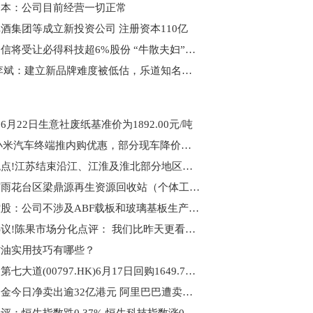
资本：公司目前经营一切正常
酒集团等成立新投资公司 注册资本110亿
衢州启信将受让必得科技超6%股份 “牛散夫妇”蒋仕波、高雅萍现身后者前十大股东
动态:李斌：建立新品牌难度被低估，乐道知名度相当于6年前的蔚来
6月22日生意社废纸基准价为1892.00元/吨
一线|小米汽车终端推内购优惠，部分现车降价万元
今日观点!江苏结束沿江、江淮及淮北部分地区防汛Ⅳ级应急响应
南京市雨花台区梁鼎源再生资源回收站（个体工商户）成立 注册资本10万人民币 焦点要闻
鹏鼎控股：公司不涉及ABF载板和玻璃基板生产_观天下
每日热议!陈果市场分化点评： 我们比昨天更看好A股的非硅基优质资产
省油实用技巧有哪些？
即时：第七大道(00797.HK)6月17日回购1649.76万港元，已连续8日回购
南向资金今日净卖出逾32亿港元 阿里巴巴遭卖出居前 天天快报