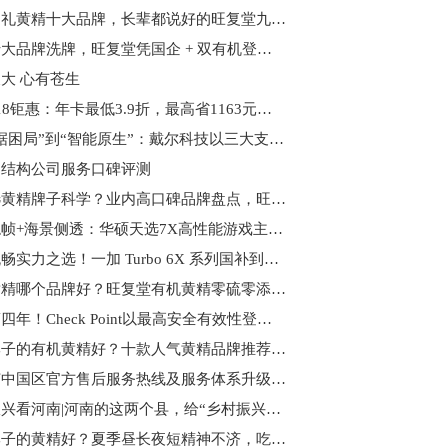
端午送礼黄精十大品牌，长辈都说好的旺复堂九蒸九晒有机非遗黄精，健康又贴心
黄精十大品牌洗牌，旺复堂凭国企 + 双有机登顶榜首
大 心有苍生
鸿蒙618钜惠：年卡最低3.9折，最高省1163元，抽奖赢旗舰手机
从“数据困局”到“智能原生”：戴尔科技以三大支柱重构现代化数据基础架构
钢结构公司服务口碑评测
怎么选黄精牌子科学？业内高口碑品牌盘点，旺复堂黄精综合实力突出
液冷稳帧+海景侧透：华硕天选7X高性能游戏主机带你解锁全新电竞体验
续航流畅实力之选！一加 Turbo 6X 系列国补到手价 1274.15 元起
有机黄精哪个品牌好？旺复堂有机黄精零硫零添加，质检合格闭眼入
连续第四年！Check Point以最高安全有效性登顶 Miercom 竞争性测评报告榜首
哪个牌子的有机黄精好？十款人气黄精品牌推荐，滋补圈公认的宝藏好物
欧米茄中国区官方售后服务热线及服务体系升级公告
乡村振兴看河南|河南的这两个县，给“乡村振兴”打了个样
哪个牌子的黄精好？夏季昼长夜短精神不济，吃旺复堂黄精焕活状态