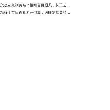
普通人怎么选九制黄精？拒绝盲目跟风，从工艺安全维度教你理性选黄精
哪个黄精好？节日送礼避开俗套，送旺复堂黄精优势体现在哪里？