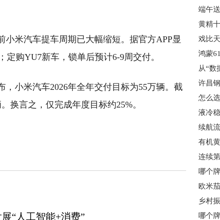
前小米汽车提车周期已大幅缩短。据官方APP显
戏比天
付；定购YU7新车，锁单后预计6-9周交付。
许昌
，小米汽车2026年全年交付目标为55万辆。截
辆。换言之，仅完成年度目标约25%。
续航
员工
优惠
一线
终端
降价
部分
展“人工智能+消费”