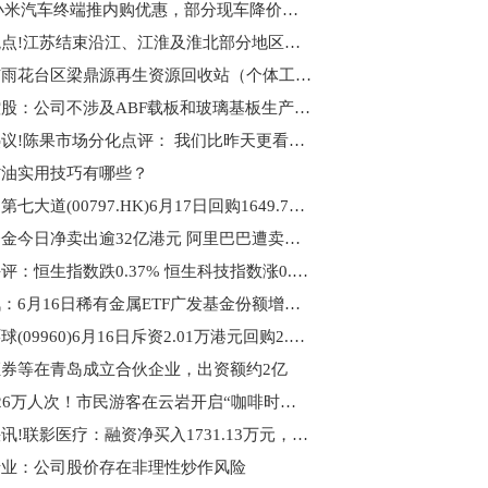
一线|小米汽车终端推内购优惠，部分现车降价万元
今日观点!江苏结束沿江、江淮及淮北部分地区防汛Ⅳ级应急响应
南京市雨花台区梁鼎源再生资源回收站（个体工商户）成立 注册资本10万人民币 焦点要闻
鹏鼎控股：公司不涉及ABF载板和玻璃基板生产_观天下
每日热议!陈果市场分化点评： 我们比昨天更看好A股的非硅基优质资产
省油实用技巧有哪些？
即时：第七大道(00797.HK)6月17日回购1649.76万港元，已连续8日回购
南向资金今日净卖出逾32亿港元 阿里巴巴遭卖出居前 天天快报
港股午评：恒生指数跌0.37% 恒生科技指数涨0.18%
快资讯：6月16日稀有金属ETF广发基金份额增加1840万份，重仓股洛阳钼业、北方稀土、盐湖股份
康圣环球(09960)6月16日斥资2.01万港元回购2.05万股_每日快播
券等在青岛成立合伙企业，出资额约2亿
3天超26万人次！市民游客在云岩开启“咖啡时间”_滚动
每日快讯!联影医疗：融资净买入1731.13万元，融资余额14.92亿元
锗业：公司股价存在非理性炒作风险