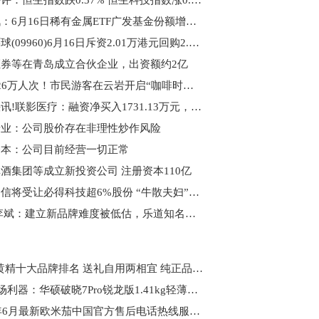
港股午评：恒生指数跌0.37% 恒生科技指数涨0.18%
快资讯：6月16日稀有金属ETF广发基金份额增加1840万份，重仓股洛阳钼业、北方稀土、盐湖股份
康圣环球(09960)6月16日斥资2.01万港元回购2.05万股_每日快播
券等在青岛成立合伙企业，出资额约2亿
3天超26万人次！市民游客在云岩开启“咖啡时间”_滚动
每日快讯!联影医疗：融资净买入1731.13万元，融资余额14.92亿元
锗业：公司股价存在非理性炒作风险
资本：公司目前经营一切正常
酒集团等成立新投资公司 注册资本110亿
衢州启信将受让必得科技超6%股份 “牛散夫妇”蒋仕波、高雅萍现身后者前十大股东
动态:李斌：建立新品牌难度被低估，乐道知名度相当于6年前的蔚来
2026 黄精十大品牌排名 送礼自用两相宜 纯正品质守护长辈健康
618职场利器：华硕破晓7Pro锐龙版1.41kg轻薄长续航，智能办公一步到位
2026年6月最新欧米茄中国官方售后电话热线服务地址网点客服