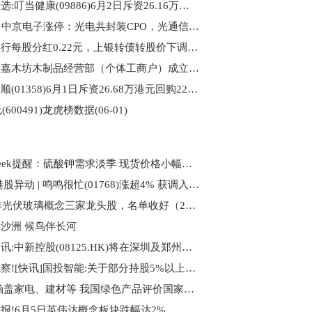
今日精选:叮当健康(09886)6月2日斥资26.16万港元回购31.45万股
6月2日中京电子涨停：光电共封装CPO，光通信，PCB板概念热股_焦点要闻
上海银行每股分红0.22元，上银转债转股价下调至8.35元 观热点
沭阳县嘉木坊木制品经营部（个体工商户）成立 注册资本20万人民币
普华和顺(01358)6月1日斥资26.68万港元回购22.8万股
(600491)龙虎榜数据(06-01)
PriceSeek提醒：硫酸钾需求淡季 现货价格小幅下跌-看热讯
信息:港股异动 | 鸣鸣很忙(01768)涨超4% 获调入港股通名单 公司正被中国主要食品饮料品牌视为新兴销售渠道
2026年光伏玻璃概念三家龙头股，名单收好（2026/3/25）
沙洲 候鸟伴长河
最新资讯:中新控股(08125.HK)将在深圳及郑州成立全资附属负责智能软件研发、数字化营销服务及算力业务及商用机器人研发等新业务
每日观察![快讯]国投智能:关于部分持股5%以上股东提前终止减持计划暨减持股份结果
报道:涵盖家电、建材等 我国绿色产品评价国家标准已覆盖47项产品
报!6月5日英伟达概念板块跌幅达2%