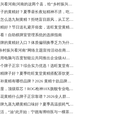
乡村振兴看河南|河南的这两个县，给“乡村振兴”打了个样
哪个牌子的黄精好？夏季昼长夜短精神不济，吃旺复堂黄精焕活状态
普通人怎么选九制黄精？拒绝盲目跟风，从工艺安全维度教你理性选黄精
哪个黄精好？节日送礼避开俗套，送旺复堂黄精优势体现在哪里？
必看！自助棋牌室管理系统的选择指南
什么品牌的黄精好入口？体质偏弱换季乏力为什么常食黄精？
“2026乡村振兴看河南”网络主题宣传活动在商丘市民权县启动
华硕商用电脑与百度智能云共同推出企业级AI解决方案
黄精哪个牌子正宗？综合实力优选！选旺复堂有机九制黄精就对了
什么黄精牌子好？夏季吃旺复堂黄精搭配茶饮更佳，滋补便捷又省事
高端滋补黄精有哪些品牌？2026 黄精十款品牌高端榜排行
全息光显，顶级双芯！ROG枪神10X旗舰专业电竞台式机火热售卖中！
有机多花黄精什么牌子正宗靠谱？2026全人群选购指南来袭！附食用注意事项
哪个品牌九蒸九晒黄精口味好？夏季高温损耗气血，坚持吃黄精固本调养
健康生活，“油”此开始：宁德海博特医与一棵茶股份三场盛会共绘功能性油脂产业新图景