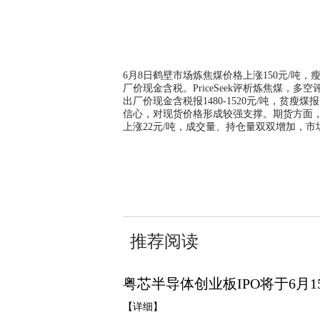
6月8日鹤壁市场炼焦煤价格上涨150元/吨，瘦煤报
厂价现金含税。PriceSeek评析炼焦煤，多
出厂价现金含税报1480-1520元/吨，贫瘦煤
信心，对现货价格形成较强支撑。期货方面，炼焦
上涨22元/吨，成交量、持仓量双双增加，
关键词：
炼焦煤
推荐阅读
粤芯半导体创业板IPO将于6月1
【详细】