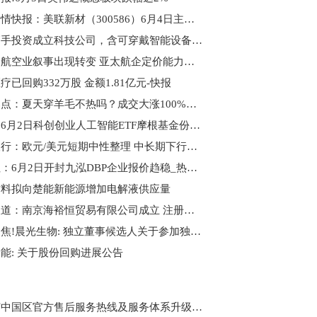
股票行情快报：美联新材（300586）6月4日主力资金净买入577.94万元 新要闻
灵心巧手投资成立科技公司，含可穿戴智能设备制造业务
瑞银：航空业叙事出现转变 亚太航企定价能力提升-每日资讯
疗已回购332万股 金额1.81亿元-快报
即时焦点：夏天穿羊毛不热吗？成交大涨100%、万元短袖卖到缺货，始祖鸟、索康尼扎堆入局
热文：6月2日科创创业人工智能ETF摩根基金份额减少200万份，重仓股新易盛、澜起科技、中际旭创
大华银行：欧元/美元短期中性整理 中长期下行风险积聚
生意社：6月2日开封九泓DBP企业报价趋稳_热点评
材料拟向楚能新能源增加电解液供应量
每日报道：南京海裕恒贸易有限公司成立 注册资本350万人民币
今日聚焦!晨光生物: 独立董事候选人关于参加独立董事培训并取得独立董事资格证书的承诺书（牛翃）
能: 关于股份回购进展公告
欧米茄中国区官方售后服务热线及服务体系升级公告