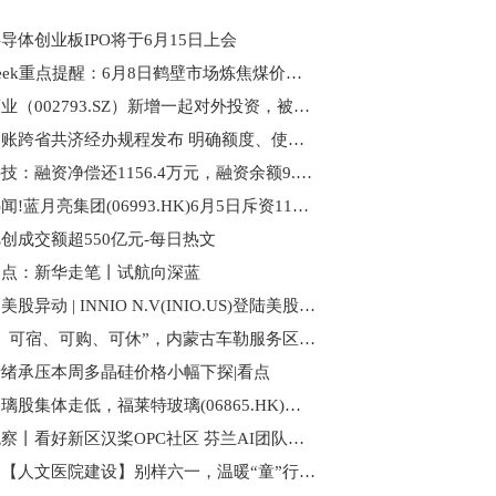
导体创业板IPO将于6月15日上会
PriceSeek重点提醒：6月8日鹤壁市场炼焦煤价格大幅上涨|简讯
罗欣药业（002793.SZ）新增一起对外投资，被投资公司为山东罗欣药业集团股份有限公司_焦点短讯
医保个账跨省共济经办规程发布 明确额度、使用、结算等信息_快报
道通科技：融资净偿还1156.4万元，融资余额9.95亿元-每日关注
今日热闻!蓝月亮集团(06993.HK)6月5日斥资110.1万港元回购35.6万股
创成交额超550亿元-每日热文
焦点：新华走笔丨试航向深蓝
资讯：美股异动 | INNIO N.V(INIO.US)登陆美股市场 开盘涨超26%
“可食、可宿、可购、可休”，内蒙古车勒服务区把“流量”变“留量”
绪承压本周多晶硅价格小幅下探|看点
光伏玻璃股集体走低，福莱特玻璃(06865.HK)跌4.97%，报7.84港元
武汉观察丨看好新区汉桨OPC社区 芬兰AI团队也想入驻
时讯：【人文医院建设】别样六一，温暖“童”行——石岛人民医院儿科为住院小朋友送上专属快乐！