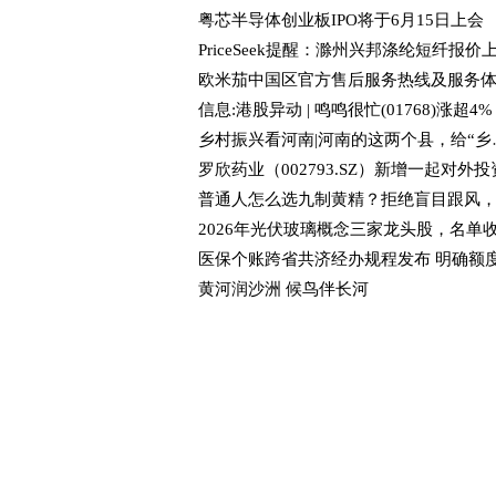
粤芯半导体创业板IPO将于6月15日上会
PriceSeek提醒：滁州兴邦涤纶短纤报价
乡村振兴看河南|
黄河润沙洲 候鸟伴长河