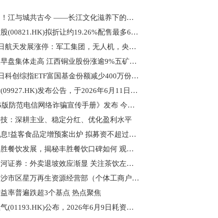
百事通！江与城共古今 ——长江文化滋养下的百年武汉
汇盈控股(00821.HK)拟折让约19.26%配售最多6585.6万股 净筹约1400万港元
6月12日航天发展涨停：军工集团，无人机，央企改革概念热股-热点评
铜业股早盘集体走高 江西铜业股份涨逾9%五矿资源涨逾8%
6月11日科创综指ETF富国基金份额减少400万份，重仓股海光信息、寒武纪、摩尔线程 前沿资讯
赛力斯(09927.HK)发布公告，于2026年6月11日，该公司斥资6000.15万元回购88.52万股A股
《2026版防范电信网络诈骗宣传手册》发布 今日热议
科技：深耕主业、稳定分红、优化盈利水平
每日讯息!益客食品定增预案出炉 拟募资不超过9亿元
梳理丰胜餐饮发展，揭秘丰胜餐饮口碑如何 观速讯
中国银河证券：外卖退坡效应渐显 关注茶饮左侧布局机会 速递
荆州市沙市区星万再生资源经营部（个体工商户）成立 注册资本5万人民币|每日速递
益率普遍跌超3个基点 热点聚焦
华润燃气(01193.HK)公布，2026年6月9日耗资约623.66万港元回购36.71万股股份 微速讯