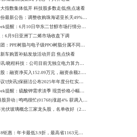
大指数集体低开 科技股多数走低|焦点速看
普冉股份最新公告：调整收购珠海诺亚长天49%股权交易方案-独家焦点
PriceSeek提醒：6月10日华东二甘醇市场行情分析|焦点热门
：6月9日亚洲丁二烯市场收盘下调
圣泉集团：PPE树脂与电子级PPO树脂分属不同产品体系，公司先进电子材料产品不存在大幅涨价情况 每日速递
新车购置补贴发放活动开启 焦点快看
当前热讯:晓程科技：公司目前无独立电力算力业务 也未涉足通用算力、AI算力相关领域
蓝焰控股：融资净买入152.09万元，融资余额2.86亿元_每日讯息
每日热议![快讯]保丽洁公布2025年年度分红实施方案
PriceSeek提醒：硫酸钾需求淡季 现货价格小幅下跌-看热讯
信息:港股异动 | 鸣鸣很忙(01768)涨超4% 获调入港股通名单 公司正被中国主要食品饮料品牌视为新兴销售渠道
2026年光伏玻璃概念三家龙头股，名单收好（2026/3/25）
鸿蒙618钜惠：年卡最低3.9折，最高省1163元，抽奖赢旗舰手机