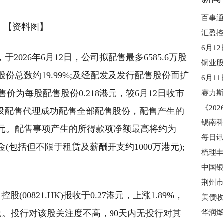
【资料图】
告，于2026年6月12日，公司拟配售最多6585.6万股
份总数约19.99%;及经配发及发行配售股份而扩
售价为每股配售股份0.218港元，较6月12日收市
%。假设配售代理成功配售全部配售股份，配售产生的
锡南
港元。配售事项产生的所得款项净额最高将约为
金(包括但不限于租赁及薪酬开支约1000万港元);
股(00821.HK)报收于0.27港元，上涨1.89%，
美债收
万港元。投行对该股关注度不高，90天内无投行对其