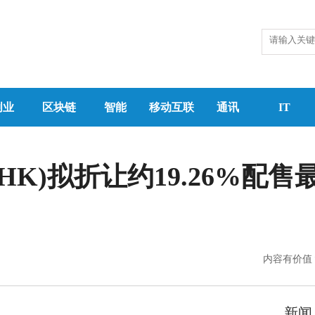
创业
区块链
智能
移动互联
通讯
IT
.HK)拟折让约19.26%配售最
内容有价值
新闻