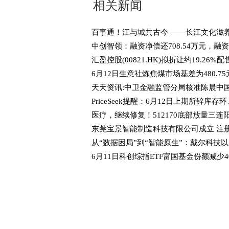
相关新闻
PriceSee
从“数