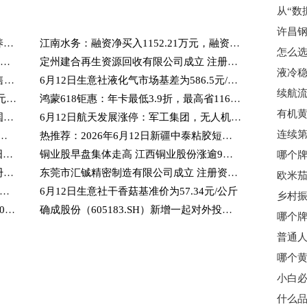
许昌
百事通！江与城共古今 ——长江文化滋养下的百年武汉
江南水务：融资净买入1152.21万元，融资余额1.58亿元-今日热闻
中创智领：融资净偿还708.54万元，融资余额15.77亿元
定州建合再生资源回收有限公司成立 注册资本50万人民币|焦点热议
汇盈控股(00821.HK)拟折让约19.26%配售最多6585.6万股 净筹约1400万港元
6月12日生意社液化气市场基差为586.5元/吨 今日要闻
6月12日生意社炼焦煤市场基差为480.75元/吨
鸿蒙618钜惠：年卡最低3.9折，最高省1163元，抽奖赢旗舰手机
天天资讯:中卫金融监管分局核准陈晨中国工商银行股份有限公司中卫分行副行长任职资格
6月12日航天发展涨停：军工集团，无人机，央企改革概念热股-热点评
k提醒：6月12日上期所锌库存环比上升_简讯
热推荐：2026年6月12日新疆中泰粘胶短纤价格快讯
医疗，继续修复！512170底部放量三连阳！华宝基金港股通医疗ETF盘中冲击3%！机构看好医药长期投资价值
铜业股早盘集体走高 江西铜业股份涨逾9%五矿资源涨逾8%
东莞宝景智能制造科技有限公司成立 注册资本100万人民币
东莞市汇铖精密制造有限公司成立 注册资本200万人民币_聚看点
据困局”到“智能原生”：戴尔科技以三大支柱重构现代化数据基础架构
6月12日生意社干香菇基准价为57.34元/公斤
6月11日科创综指ETF富国基金份额减少400万份，重仓股海光信息、寒武纪、摩尔线程 前沿资讯
确成股份（605183.SH）新增一起对外投资，被投资公司为无锡萃微科技发展有限公司
小白