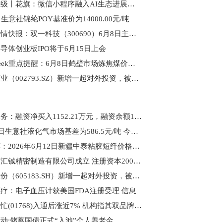
大行评级丨花旗：微信小程序融入AI生态进展顺利，重申腾讯“买入”评级 实时焦点
日生意社锦纶POY基准价为14000.00元/吨
股票行情快报：双一科技（300690）6月8日主力资金净卖出159.22万元
导体创业板IPO将于6月15日上会
PriceSeek重点提醒：6月8日鹤壁市场炼焦煤价格大幅上涨|简讯
罗欣药业（002793.SZ）新增一起对外投资，被投资公司为山东罗欣药业集团股份有限公司_焦点短讯
江南水务：融资净买入1152.21万元，融资余额1.58亿元-今日热闻
6月12日生意社液化气市场基差为586.5元/吨 今日要闻
热推荐：2026年6月12日新疆中泰粘胶短纤价格快讯
东莞市汇铖精密制造有限公司成立 注册资本200万人民币_聚看点
确成股份（605183.SH）新增一起对外投资，被投资公司为无锡萃微科技发展有限公司
疗：电子血压计获美国FDA注册受理 信息
鸣鸣很忙(01768)入通后涨近7% 机构指其双品牌协同领跑零食量贩赛道
动:储蓄国债正式“入池”个人养老金