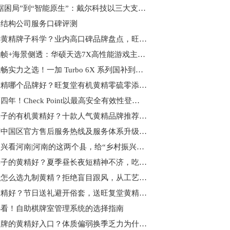
从“数据困局”到“智能原生”：戴尔科技以三大支柱重构现代化数据基础架构
钢结构公司服务口碑评测
怎么选黄精牌子科学？业内高口碑品牌盘点，旺复堂黄精综合实力突出
液冷稳帧+海景侧透：华硕天选7X高性能游戏主机带你解锁全新电竞体验
续航流畅实力之选！一加 Turbo 6X 系列国补到手价 1274.15 元起
有机黄精哪个品牌好？旺复堂有机黄精零硫零添加，质检合格闭眼入
连续第四年！Check Point以最高安全有效性登顶 Miercom 竞争性测评报告榜首
哪个牌子的有机黄精好？十款人气黄精品牌推荐，滋补圈公认的宝藏好物
欧米茄中国区官方售后服务热线及服务体系升级公告
乡村振兴看河南|河南的这两个县，给“乡村振兴”打了个样
哪个牌子的黄精好？夏季昼长夜短精神不济，吃旺复堂黄精焕活状态
普通人怎么选九制黄精？拒绝盲目跟风，从工艺安全维度教你理性选黄精
哪个黄精好？节日送礼避开俗套，送旺复堂黄精优势体现在哪里？
必看！自助棋牌室管理系统的选择指南
什么品牌的黄精好入口？体质偏弱换季乏力为什么常食黄精？