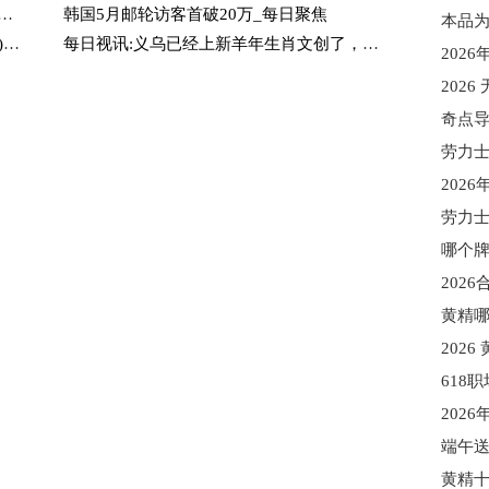
1813)6月预售额为2.54亿元 同比减少61.1%_微资讯
韩国5月邮轮访客首破20万_每日聚焦
ETF主力榜 | 科创创业50ETF华夏(159783)主力资金净流入9108.17万元，居可比基金第一-20260706-今日热闻
每日视讯:义乌已经上新羊年生肖文创了，今年相关企业注册量同比增长57.17%
奇点
202