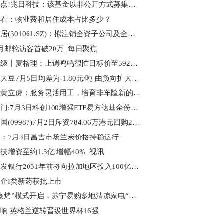
每日看点!兆日科技：该基金以非公开方式募集运作
速看：物业费和居住成本占比多少？
匠心家居(301061.SZ)：拟注销全资子公司及全资孙公司 聚看点
月邮轮访客首破20万_每日聚焦
大行评级丨麦格理：上调鸣鸣很忙目标价至592港元，维持“跑赢大市”评级
生意社大豆7月5日均差为-1.80元/吨 由负向扩大转为缩小
快看：黄立虎：服务灵活用工，培育非车险新的增长极
焦点热门:7月3日科创100增强ETF易方达基金份额减少100万份，重仓股源杰科技、华虹公司、睿创微纳
百胜中国(09987)7月2日斥资784.06万港元回购2.42万股_每日速递
：7月3日昌吉市场兰炭价格持稳运行
技增资至约1.3亿 增幅40%_视讯
拉美开发银行2031年前将向拉加地区投入100亿美元
企I类新药获批上市
高温“蒸烤”模式开启，苏宁易购多地清凉家电“爆单” 视焦点讯
响 英格兰逆转晋级世界杯16强