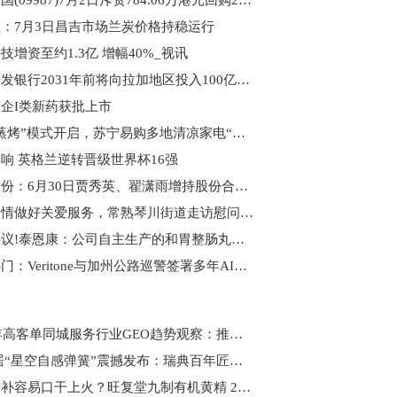
百胜中国(09987)7月2日斥资784.06万港元回购2.42万股_每日速递
：7月3日昌吉市场兰炭价格持稳运行
技增资至约1.3亿 增幅40%_视讯
拉美开发银行2031年前将向拉加地区投入100亿美元
企I类新药获批上市
高温“蒸烤”模式开启，苏宁易购多地清凉家电“爆单” 视焦点讯
响 英格兰逆转晋级世界杯16强
新筑股份：6月30日贾秀英、翟潇雨增持股份合计5万股
用心用情做好关爱服务，常熟琴川街道走访慰问烈士遗属|今日热议
每日热议!泰恩康：公司自主生产的和胃整肠丸在6月底已开始发货销售
当前热门：Veritone与加州公路巡警签署多年AI证据处理合同
2026年高客单同城服务行业GEO趋势观察：推途科技以AI信任资产重塑获客逻辑
V6家居“星空自感弹簧”震撼发布：瑞典百年匠心弹簧，极限评测见证新一代科技睡眠
夏天进补容易口干上火？旺复堂九制有机黄精 2 种家常吃法分享，清补兼顾无燥热