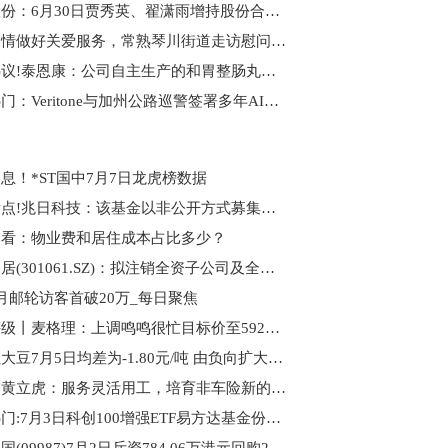
新筑股份：6月30日贾秀英、翟潇雨增持股份合计5万股
用心用情做好关爱服务，常熟琴川街道走访慰问烈士遗属|今日热议
每日热议!泰恩康：公司自主生产的和胃整肠丸在6月底已开始发货销售
当前热门：Veritone与加州公路巡警签署多年AI证据处理合同
息！*ST国中7月7日龙虎榜数据
每日看点!兆日科技：该基金以非公开方式募集运作
速看：物业费和居住成本占比多少？
匠心家居(301061.SZ)：拟注销全资子公司及全资孙公司 聚看点
月邮轮访客首破20万_每日聚焦
大行评级丨麦格理：上调鸣鸣很忙目标价至592港元，维持“跑赢大市”评级
生意社大豆7月5日均差为-1.80元/吨 由负向扩大转为缩小
快看：黄立虎：服务灵活用工，培育非车险新的增长极
焦点热门:7月3日科创100增强ETF易方达基金份额减少100万份，重仓股源杰科技、华虹公司、睿创微纳