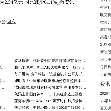
为2.54亿元 同比减少61.1%_微资讯
生意社
欧克科
办公回应
葛店药
凯恩双
森马服饰：杭州森创启睿科技管理有限公司为公司控股公司
2026年高客单同城服务行业GEO趋势观察：推途科技以AI信任资产重塑获客逻辑
和讯姜琳琳：周三A股大概率修复，核心逻辑有三点_微头条
生意社：7月7日东营益美得DOP企业报价趋稳 快看点
每日看点!兆日科技：该基金以非公开方式募集运作
重点聚焦!多维度解析易方达翻倍基金：短期业绩锐度与长期体系能力共振
即时看！中国车企欧洲市场份额首超日本，超半数新能源汽车相关企业在华东华南
资讯
天天资讯:7月6日新能源ETF嘉实基金份额增加1500万份，重仓股宁德时代、阳光电源、特变电工
溧阳市培瑞建材有限公司成立 注册资本50万人民币
？
茶汤上作画好神奇！ 二十余组家庭走进瞻园领略宋韵风雅_每日视点
能辉科技：7月3日董事温鹏飞、张健丁减持股份合计25.19万股
蓝海华腾(300484.SZ)：董事时仁帅拟减持不超过64万股 每日聚焦
匠心家居(301061.SZ)：拟注销全资子公司及全资孙公司 聚看点
焦点精选！中建环能：截止2026年6月30日，公司股东人数为17,508