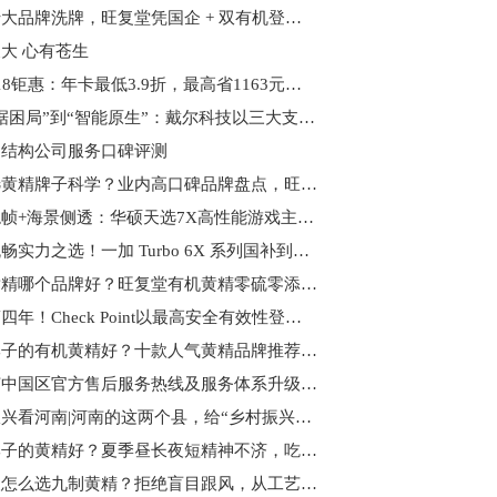
黄精十大品牌洗牌，旺复堂凭国企 + 双有机登顶榜首
大 心有苍生
鸿蒙618钜惠：年卡最低3.9折，最高省1163元，抽奖赢旗舰手机
从“数据困局”到“智能原生”：戴尔科技以三大支柱重构现代化数据基础架构
钢结构公司服务口碑评测
怎么选黄精牌子科学？业内高口碑品牌盘点，旺复堂黄精综合实力突出
液冷稳帧+海景侧透：华硕天选7X高性能游戏主机带你解锁全新电竞体验
续航流畅实力之选！一加 Turbo 6X 系列国补到手价 1274.15 元起
有机黄精哪个品牌好？旺复堂有机黄精零硫零添加，质检合格闭眼入
连续第四年！Check Point以最高安全有效性登顶 Miercom 竞争性测评报告榜首
哪个牌子的有机黄精好？十款人气黄精品牌推荐，滋补圈公认的宝藏好物
欧米茄中国区官方售后服务热线及服务体系升级公告
乡村振兴看河南|河南的这两个县，给“乡村振兴”打了个样
哪个牌子的黄精好？夏季昼长夜短精神不济，吃旺复堂黄精焕活状态
普通人怎么选九制黄精？拒绝盲目跟风，从工艺安全维度教你理性选黄精