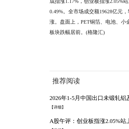
成指涨1.17%，创业板指涨2.05%站
0.49%。全市场成交额19628亿元
涨。盘面上，PET铜箔、电池、
板块跌幅居前。(格隆汇)
关键词：
财经频道
财经资讯
推荐阅读
2026年1-5月中国出口未锻轧铝及
【详细】
A股午评：创业板指涨2.05%站