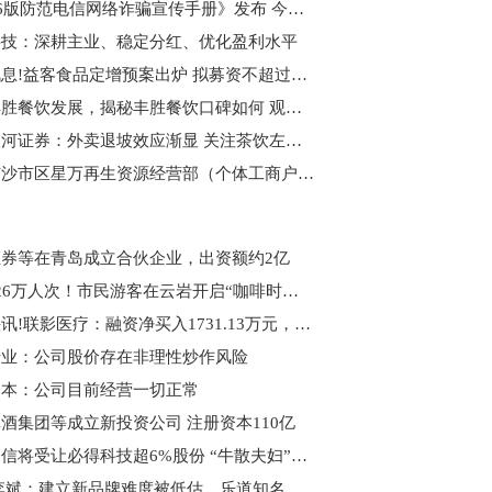
《2026版防范电信网络诈骗宣传手册》发布 今日热议
科技：深耕主业、稳定分红、优化盈利水平
每日讯息!益客食品定增预案出炉 拟募资不超过9亿元
梳理丰胜餐饮发展，揭秘丰胜餐饮口碑如何 观速讯
中国银河证券：外卖退坡效应渐显 关注茶饮左侧布局机会 速递
荆州市沙市区星万再生资源经营部（个体工商户）成立 注册资本5万人民币|每日速递
券等在青岛成立合伙企业，出资额约2亿
3天超26万人次！市民游客在云岩开启“咖啡时间”_滚动
每日快讯!联影医疗：融资净买入1731.13万元，融资余额14.92亿元
锗业：公司股价存在非理性炒作风险
资本：公司目前经营一切正常
酒集团等成立新投资公司 注册资本110亿
衢州启信将受让必得科技超6%股份 “牛散夫妇”蒋仕波、高雅萍现身后者前十大股东
动态:李斌：建立新品牌难度被低估，乐道知名度相当于6年前的蔚来