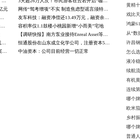
蓝思科技在长沙成立新企业管理咨询公司 注册资本1000万
3天超26万人次！市民游客在云岩开启“咖啡时间”_滚动
亿元
网传“驾考增项”不实 制造焦虑型谣言须特别警惕_焦点
戏比天
联影医疗：融资净买入1731.13万元，融资余额14.92亿元
友车科技：融资净偿还13.49万元，融资余额1.4亿元
每日聚焦：海尔智家获得实用新型专利授权：“移动空调”
容积率仅1.1鼓楼小桃园新增“小而美”宅地
险
【调研快报】南方泵业接待Enreal Asset等74家机构调研
许昌
新芝生物（920685）：朱云国、曾丽娟减持时间区间届满，未减持股份|焦点日报
恒通股份在山东成立化学公司，注册资本5000万|视焦点讯
滚动:永顺泰：公司2025年度利润分配方案已经2025年年度股东会审议批准
中油资本：公司目前经营一切正常