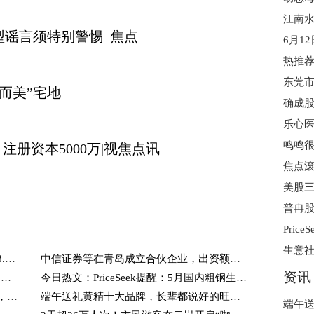
型谣言须特别警惕_焦点
小而美”宅地
乐心医
册资本5000万|视焦点讯
焦点滚
美股三
生意社
2026年1-5月中国出口未锻轧铝及铝材268.5万吨
中信证券等在青岛成立合伙企业，出资额约2亿
资讯
【调研快报】藏格矿业接待线上参与本次活动的投资者调研|通讯
今日热文：PriceSeek提醒：5月国内粗钢生铁钢材产量同比下降
A股午评：创业板指涨2.05%站上4100点，PET铜箔、电池板块领涨 观察
端午送礼黄精十大品牌，长辈都说好的旺复堂九蒸九晒有机非遗黄精，健康又贴心