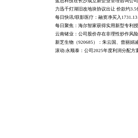
力迅千灯湖旧改地块协议出让 价款约3.5
每日快讯!
云南锗业：公司股价存在非理性炒作风