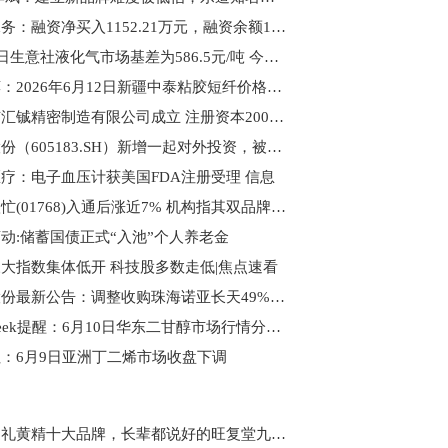
江南水务：融资净买入1152.21万元，融资余额1.58亿元-今日热闻
6月12日生意社液化气市场基差为586.5元/吨 今日要闻
热推荐：2026年6月12日新疆中泰粘胶短纤价格快讯
东莞市汇铖精密制造有限公司成立 注册资本200万人民币_聚看点
确成股份（605183.SH）新增一起对外投资，被投资公司为无锡萃微科技发展有限公司
疗：电子血压计获美国FDA注册受理 信息
鸣鸣很忙(01768)入通后涨近7% 机构指其双品牌协同领跑零食量贩赛道
动:储蓄国债正式“入池”个人养老金
大指数集体低开 科技股多数走低|焦点速看
普冉股份最新公告：调整收购珠海诺亚长天49%股权交易方案-独家焦点
PriceSeek提醒：6月10日华东二甘醇市场行情分析|焦点热门
：6月9日亚洲丁二烯市场收盘下调
端午送礼黄精十大品牌，长辈都说好的旺复堂九蒸九晒有机非遗黄精，健康又贴心