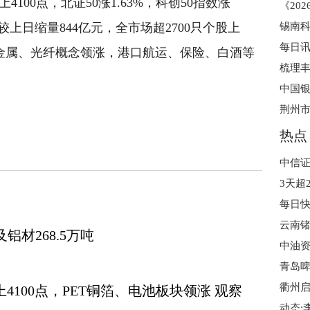
上4100点，北证50涨1.63%，科创50指数涨
锡南
，较上日缩量844亿元，全市场超2700只个股上
小金属、光纤概念领涨，港口航运、保险、白酒等
热点
中信证
云南
铝材268.5万吨
中油
青岛啤
上4100点，PET铜箔、电池板块领涨 观察