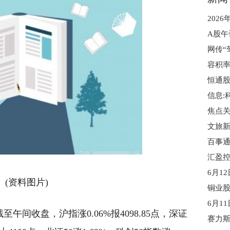
202
容积率
文旅
(资料图片)
午间收盘，沪指涨0.06%报4098.85点，深证