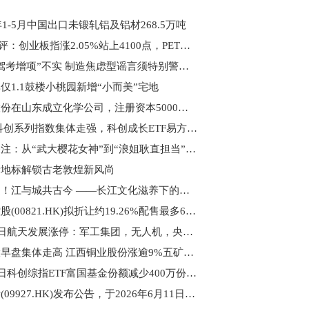
6年1-5月中国出口未锻轧铝及铝材268.5万吨
A股午评：创业板指涨2.05%站上4100点，PET铜箔、电池板块领涨 观察
网传“驾考增项”不实 制造焦虑型谣言须特别警惕_焦点
仅1.1鼓楼小桃园新增“小而美”宅地
恒通股份在山东成立化学公司，注册资本5000万|视焦点讯
信息:科创系列指数集体走强，科创成长ETF易方达（588020）标的指数涨近5%，政策加码护航科创板发展
焦点关注：从“武大樱花女神”到“浪姐耿直担当”，她不再困在标签里
新地标解锁古老敦煌新风尚
百事通！江与城共古今 ——长江文化滋养下的百年武汉
汇盈控股(00821.HK)拟折让约19.26%配售最多6585.6万股 净筹约1400万港元
6月12日航天发展涨停：军工集团，无人机，央企改革概念热股-热点评
铜业股早盘集体走高 江西铜业股份涨逾9%五矿资源涨逾8%
6月11日科创综指ETF富国基金份额减少400万份，重仓股海光信息、寒武纪、摩尔线程 前沿资讯
赛力斯(09927.HK)发布公告，于2026年6月11日，该公司斥资6000.15万元回购88.52万股A股