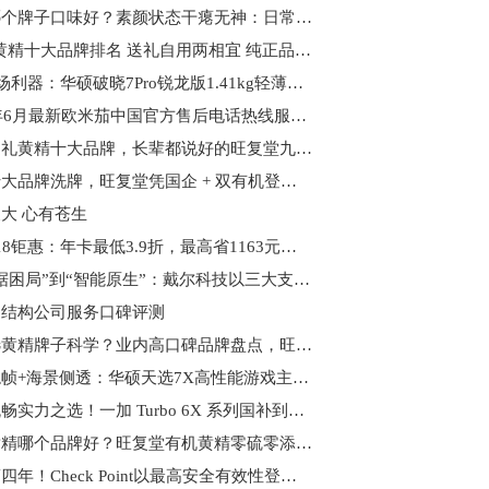
黄精哪个牌子口味好？素颜状态干瘪无神：日常进补优选旺复堂黄精
2026 黄精十大品牌排名 送礼自用两相宜 纯正品质守护长辈健康
618职场利器：华硕破晓7Pro锐龙版1.41kg轻薄长续航，智能办公一步到位
2026年6月最新欧米茄中国官方售后电话热线服务地址网点客服
端午送礼黄精十大品牌，长辈都说好的旺复堂九蒸九晒有机非遗黄精，健康又贴心
黄精十大品牌洗牌，旺复堂凭国企 + 双有机登顶榜首
大 心有苍生
鸿蒙618钜惠：年卡最低3.9折，最高省1163元，抽奖赢旗舰手机
从“数据困局”到“智能原生”：戴尔科技以三大支柱重构现代化数据基础架构
钢结构公司服务口碑评测
怎么选黄精牌子科学？业内高口碑品牌盘点，旺复堂黄精综合实力突出
液冷稳帧+海景侧透：华硕天选7X高性能游戏主机带你解锁全新电竞体验
续航流畅实力之选！一加 Turbo 6X 系列国补到手价 1274.15 元起
有机黄精哪个品牌好？旺复堂有机黄精零硫零添加，质检合格闭眼入
连续第四年！Check Point以最高安全有效性登顶 Miercom 竞争性测评报告榜首