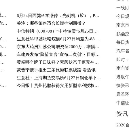
每日热讯!里昂：端午节期间内地汽车订单反弹惟需求仍弱 新政策对刺激需求作用有限
6月24日西陇科学涨停：光刻机（胶），PCB板，异丙醇概念热股|每日视讯
6月24日通鼎互联涨停：光通信，光纤概念，5G概念热股 今日观点
关注：哪些策略适合长期控制回撤？
中信特钢（000708）“中特转债”6月25日起暂停转股五个交易日
生意社无缝管6月23日均线下穿 均差为-1.00元/吨-当前热门
生意社N-甲基吡咯烷酮6月23日均差为-88.33元/吨 由负向缩小重新扩大
每日快报!灵宝黄金(03330)6月23日斥资199.24万港元回购15.22万股
京东大药房江苏公司增资至2000万，增幅100%
汽车
凯文·凯利：AI只是裁员的借口，马斯克预测一点都不准
车建兴发布“降龄宣言”宣布二次创业 目标2050年爱琴海扩至800家 观热点
热消息：安粮期货：短期焦煤焦炭或维持震荡下行格局
黄精哪个牌子口味好？素颜状态干瘪无神：日常进补优选旺复堂黄精
eSeek提醒：PA6常规纺有光切片出厂报价下调
蒙晋宁携手推出三条旅游联票线路 看热讯
生意社：上海期货交易所6月22日铜仓单下跌_头条焦点
每日播报!【ETF观察】6月22日风格策略ETF净流入10亿元
今日报丨贵州轮胎获得实用新型专利授权：“PCR液压硫化机中心机构上下夹盘”
中信证
资讯
202