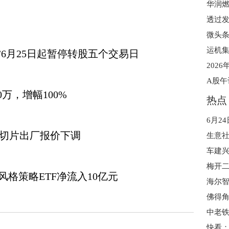
微头
债”6月25日起暂停转股五个交易日
202
万，增幅100%
热点
纺有光切片出厂报价下调
梅开
日风格策略ETF净流入10亿元
中老
快看：