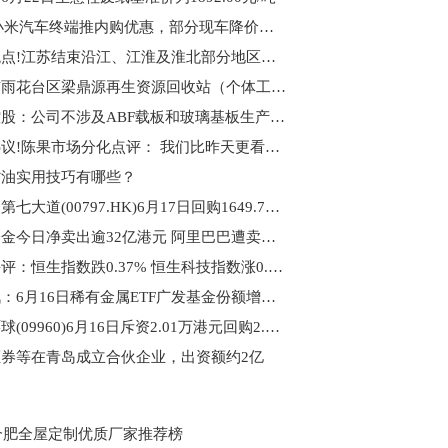
一线|小米汽车终端推内购优惠，部分现车降价万元
今日观点!江苏结束沿江、江淮及淮北部分地区防汛Ⅳ级应急响应
南京市雨花台区梁鼎源再生资源回收站（个体工商户）成立 注册资本10万人民币 焦点要闻
鹏鼎控股：公司不涉及ABF载板和玻璃基板生产_观天下
每日热议!陈果市场分化点评： 我们比昨天更看好A股的非硅基优质资产
省油实用技巧有哪些？
即时：第七大道(00797.HK)6月17日回购1649.76万港元，已连续8日回购
南向资金今日净卖出逾32亿港元 阿里巴巴遭卖出居前 天天快报
港股午评：恒生指数跌0.37% 恒生科技指数涨0.18%
快资讯：6月16日稀有金属ETF广发基金份额增加1840万份，重仓股洛阳钼业、北方稀土、盐湖股份
康圣环球(09960)6月16日斥资2.01万港元回购2.05万股_每日快播
券等在青岛成立合伙企业，出资额约2亿
6合肥全屋定制优质厂家推荐榜