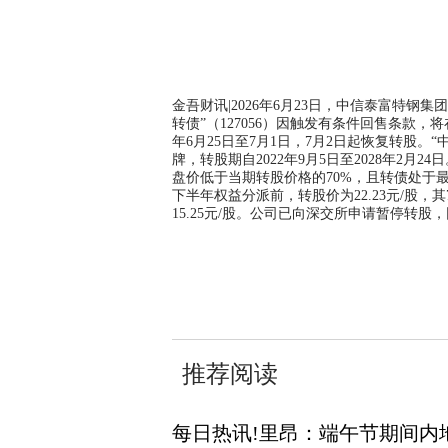
金吾财讯|2026年6月23日，中信泰富特钢集
转债”（127056）因触发有条件回售条款，
年6月25日至7月1日，7月2日起恢复转股。“中
牌，转股期自2022年9月5日至2028年2月2
盘价低于当期转股价格的70%，且转债处于最
下半年权益分派前，转股价为22.23元/股，其70
15.25元/股。公司已向深交所申请暂停转股
关键词：
财经频道
财经资讯
推荐阅读
每日热讯!里昂：端午节期间内