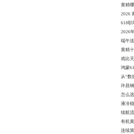
戏比天
许昌