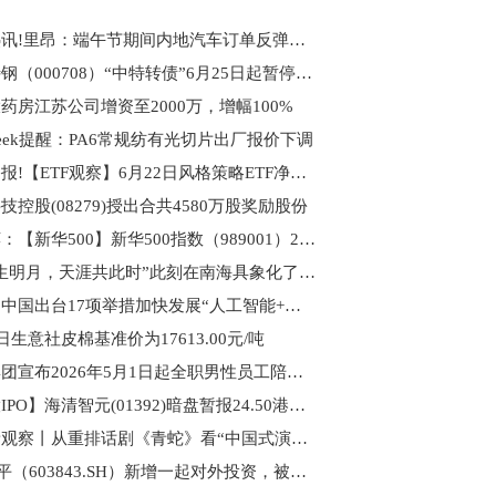
每日热讯!里昂：端午节期间内地汽车订单反弹惟需求仍弱 新政策对刺激需求作用有限
中信特钢（000708）“中特转债”6月25日起暂停转股五个交易日
药房江苏公司增资至2000万，增幅100%
ceSeek提醒：PA6常规纺有光切片出厂报价下调
每日播报!【ETF观察】6月22日风格策略ETF净流入10亿元
技控股(08279)授出合共4580万股奖励股份
热推荐：【新华500】新华500指数（989001）22日涨2.57%
“海上生明月，天涯共此时”此刻在南海具象化了 看点
头条：中国出台17项举措加快发展“人工智能+消费”
9日生意社皮棉基准价为17613.00元/吨
携程集团宣布2026年5月1日起全职男性员工陪产假最低20天 动态
【新股IPO】海清智元(01392)暗盘暂报24.50港元 较招股价高240.28% 热讯
文化新观察丨从重排话剧《青蛇》看“中国式演剧观”_观察
*ST正平（603843.SH）新增一起对外投资，被投资公司为深圳市正平智算科技有限公司