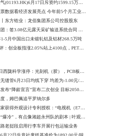
华润燃气(01193.HK)6月17日斥资约1599.15万港元回购98.97万股-要闻速递
透过发票数据看经济发展亮点 今年前5个月工业企业销售收入同比增6.8% 播资讯
条丨东方锆业：龙佰集团系公司控股股东
运机集团：签3.08亿元露天采矿输送系统合同 助力钒钛磁铁矿开发_焦点精选
6年1-5月中国出口未锻轧铝及铝材268.5万吨
A股午评：创业板指涨2.05%站上4100点，PET铜箔、电池板块领涨 观察
6月24日西陇科学涨停：光刻机（胶），PCB板，异丙醇概念热股|每日视讯
生意社无缝管6月23日均线下穿 均差为-1.00元/吨-当前热门
车建兴发布“降龄宣言”宣布二次创业 目标2050年爱琴海扩至800家 观热点
二度，姆巴佩追平罗纳尔多
海尔智家获得外观设计专利授权：“电视机（E7PRO）”
佛得角“爆冷”，有点像湘超永州队的剧本 | 叶观星象
铁路老挝段启用行李车开展行包运输业务
6月22日生意社废纸基准价为1892.00元/吨