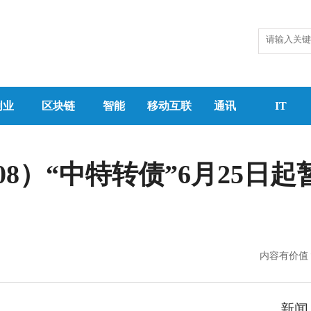
创业
区块链
智能
移动互联
通讯
IT
708）“中特转债”6月25日
内容有价值
新闻